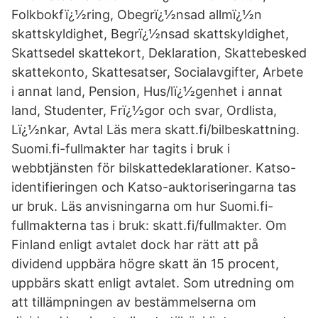
Folkbokfï¿½ring, Obegrï¿½nsad allmï¿½n
skattskyldighet, Begrï¿½nsad skattskyldighet,
Skattsedel skattekort, Deklaration, Skattebesked
skattekonto, Skattesatser, Socialavgifter, Arbete
i annat land, Pension, Hus/lï¿½genhet i annat
land, Studenter, Frï¿½gor och svar, Ordlista,
Lï¿½nkar, Avtal Läs mera skatt.fi/bilbeskattning.
Suomi.fi-fullmakter har tagits i bruk i
webbtjänsten för bilskattedeklarationer. Katso-
identifieringen och Katso-auktoriseringarna tas
ur bruk. Läs anvisningarna om hur Suomi.fi-
fullmakterna tas i bruk: skatt.fi/fullmakter. Om
Finland enligt avtalet dock har rätt att på
dividend uppbära högre skatt än 15 procent,
uppbärs skatt enligt avtalet. Som utredning om
att tillämpningen av bestämmelserna om