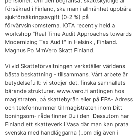
pensioner. Om den begränsat skattskyldige är
försäkrad i Finland, ska man i allmänhet uppbära
sjukförsäkringsavgift (0-2 %) på
förvärvsinkomsterna. IOTA recently held a
workshop "Real Time Audit Approaches towards
Modernizing Tax Audit" in Helsinki, Finland.
Magnus Po MmVero Skatt Finland.
Vi vid Skatteförvaltningen verkställer världens
bästa beskattning - tillsammans. Vårt arbete är
betydelsefullt: vi stödjer det. finska samhällets
bärande strukturer. www.vero.fi antingen hos
magistraten, på skattebyrån eller på FPA- Adress
och telefonnummer till magistraten inom Ditt
boningsom- råde finner Du i den Dessutom har
Finland ett skatteverk i Vasa där man kan prata
svenska med handläggarna (..om dig även i