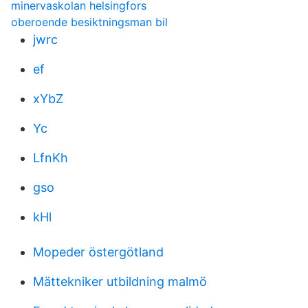
minervaskolan helsingfors
oberoende besiktningsman bil
jwrc
ef
xYbZ
Yc
LfnKh
gso
kHl
Mopeder östergötland
Mättekniker utbildning malmö