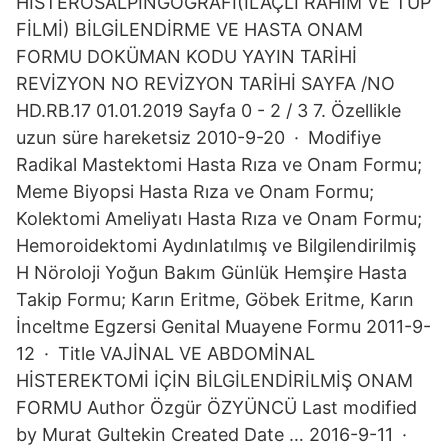
HİSTEROSALPİNGOGRAFİ(İLAÇLI RAHİM VE TÜP
FİLMİ) BİLGİLENDİRME VE HASTA ONAM
FORMU DOKÜMAN KODU YAYIN TARİHİ
REVİZYON NO REVİZYON TARİHİ SAYFA /NO
HD.RB.17 01.01.2019 Sayfa 0 - 2 / 3 7. Özellikle
uzun süre hareketsiz 2010-9-20 · Modifiye
Radikal Mastektomi Hasta Rıza ve Onam Formu;
Meme Biyopsi Hasta Rıza ve Onam Formu;
Kolektomi Ameliyatı Hasta Rıza ve Onam Formu;
Hemoroidektomi Aydınlatılmış ve Bilgilendirilmiş
H Nöroloji Yoğun Bakım Günlük Hemşire Hasta
Takip Formu; Karın Eritme, Göbek Eritme, Karın
İnceltme Egzersi Genital Muayene Formu 2011-9-
12 · Title VAJİNAL VE ABDOMİNAL
HİSTEREKTOMİ İÇİN BİLGİLENDİRİLMİŞ ONAM
FORMU Author Özgür ÖZYÜNCÜ Last modified
by Murat Gultekin Created Date … 2016-9-11 ·