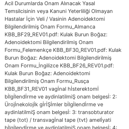
Acil Durumlarda Onam Alınacak Yasal
Temsilcisinin veya Kanuni Yeterliliği Olmayan
Hastalar İçin Veli / Vasinin Adenoidektomi
Bilgilendirilmiş Onam Formu_Almanca
KBB_BF29_REV01.pdf: Kulak Burun Boğaz:
Adenoidektomi Bilgilendirilmiş Onam
Formu_Felemenkçe KBB_BF30_REV01.pdf: Kulak
Burun Boğaz: Adenoidektomi Bilgilendirilmiş
Onam Formu_İngilizce KBB_BF26_REV01.pdf:
Kulak Burun Boğaz: Adenoidektomi
Bilgilendirilmiş Onam Formu_Rusça
KBB_BF31_REV01 vagİnal hİsterektomİ
bİlgİlendİrme ve aydinlatilmiŞ onam belgesİ: 2:
Ürojİnekolojİk gİrİŞİmler bİlgİlendİrme ve
aydinlatilmiŞ onam belgesİ: 3: transobturator
tape (tot) / transvagİnal tape (tvt) amelİyati
bİlgİlendİrme ve aydinlatilmiŞ onam belgesİ: 4: