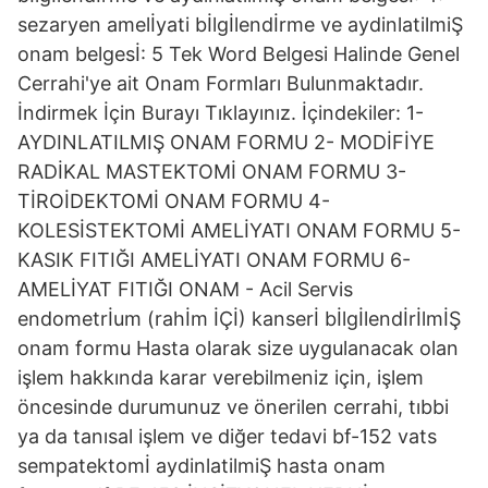
sezaryen amelİyati bİlgİlendİrme ve aydinlatilmiŞ
onam belgesİ: 5 Tek Word Belgesi Halinde Genel
Cerrahi'ye ait Onam Formları Bulunmaktadır.
İndirmek İçin Burayı Tıklayınız. İçindekiler: 1-
AYDINLATILMIŞ ONAM FORMU 2- MODİFİYE
RADİKAL MASTEKTOMİ ONAM FORMU 3-
TİROİDEKTOMİ ONAM FORMU 4-
KOLESİSTEKTOMİ AMELİYATI ONAM FORMU 5-
KASIK FITIĞI AMELİYATI ONAM FORMU 6-
AMELİYAT FITIĞI ONAM - Acil Servis
endometrİum (rahİm İÇİ) kanserİ bİlgİlendİrİlmİŞ
onam formu Hasta olarak size uygulanacak olan
işlem hakkında karar verebilmeniz için, işlem
öncesinde durumunuz ve önerilen cerrahi, tıbbi
ya da tanısal işlem ve diğer tedavi bf-152 vats
sempatektomİ aydinlatilmiŞ hasta onam