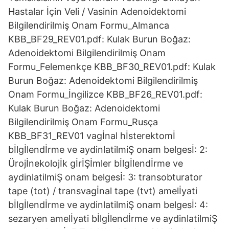
Hastalar İçin Veli / Vasinin Adenoidektomi
Bilgilendirilmiş Onam Formu_Almanca
KBB_BF29_REV01.pdf: Kulak Burun Boğaz:
Adenoidektomi Bilgilendirilmiş Onam
Formu_Felemenkçe KBB_BF30_REV01.pdf: Kulak
Burun Boğaz: Adenoidektomi Bilgilendirilmiş
Onam Formu_İngilizce KBB_BF26_REV01.pdf:
Kulak Burun Boğaz: Adenoidektomi
Bilgilendirilmiş Onam Formu_Rusça
KBB_BF31_REV01 vagİnal hİsterektomİ
bİlgİlendİrme ve aydinlatilmiŞ onam belgesİ: 2:
Ürojİnekolojİk gİrİŞİmler bİlgİlendİrme ve
aydinlatilmiŞ onam belgesİ: 3: transobturator
tape (tot) / transvagİnal tape (tvt) amelİyati
bİlgİlendİrme ve aydinlatilmiŞ onam belgesİ: 4:
sezaryen amelİyati bİlgİlendİrme ve aydinlatilmiŞ