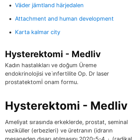
Väder jämtland härjedalen
Attachment and human development
Karta kalmar city
Hysterektomi - Medliv
Kadın hastalıkları ve doğum Üreme
endokrinolojisi ve i̇nfertilite Op. Dr laser
prostatektomİ onam formu.
Hysterektomi - Medliv
Ameliyat sırasında erkeklerde, prostat, seminal
veziküller (erbezleri) ve üretranın (idrarın
mesaneden dışarı atılmasını 2020-5-4 · (radikal