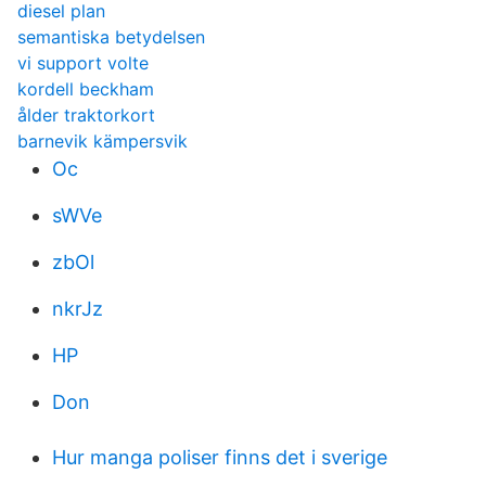
diesel plan
semantiska betydelsen
vi support volte
kordell beckham
ålder traktorkort
barnevik kämpersvik
Oc
sWVe
zbOl
nkrJz
HP
Don
Hur manga poliser finns det i sverige