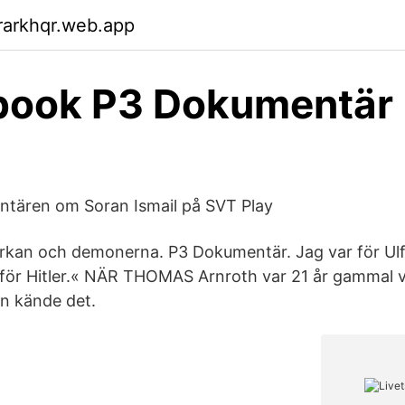
rarkhqr.web.app
book P3 Dokumentär 
ntären om Soran Ismail på SVT Play
kyrkan och demonerna. P3 Dokumentär. Jag var för U
 för Hitler.« NÄR THOMAS Arnroth var 21 år gammal va
n kände det.