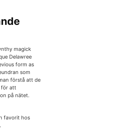
ande
ynthy magick
nique Delawree
revious form as
beundran som
 man förstå att de
för att
ion på nätet.
n favorit hos
.