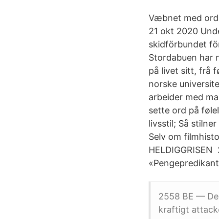
Væbnet med ord 
21 okt 2020 Unde
skidförbundet fö
Stordabuen har n
på livet sitt, frå
norske universite
arbeider med mas
sette ord på føle
livsstil; Så stil
Selv om filmhist
HELDIGGRISEN 26
«Pengepredikant
2558 BE — De
kraftigt attac