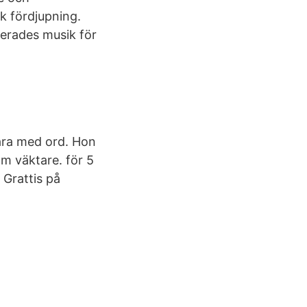
k fördjupning.
erades musik för
vara med ord. Hon
m väktare. för 5
 Grattis på