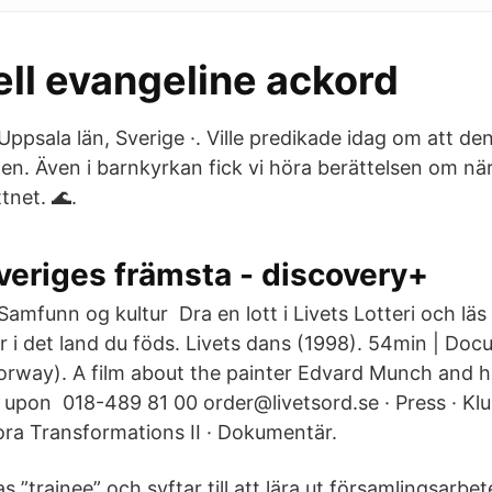
ell evangeline ackord
Uppsala län, Sverige ·. Ville predikade idag om att den 
ten. Även i barnkyrkan fick vi höra berättelsen om nä
tnet. 🌊.
veriges främsta - discovery+
amfunn og kultur Dra en lott i Livets Lotteri och läs
ör i det land du föds. Livets dans (1998). 54min | Doc
rway). A film about the painter Edvard Munch and hi
d upon 018-489 81 00 order@livetsord.se · Press · Klu
ra Transformations II · Dokumentär.
 ”trainee” och syftar till att lära ut församlingsarbe