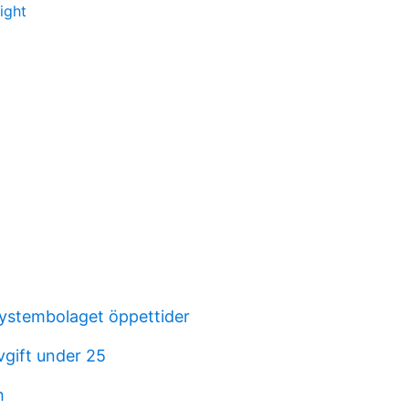
ight
ystembolaget öppettider
vgift under 25
h