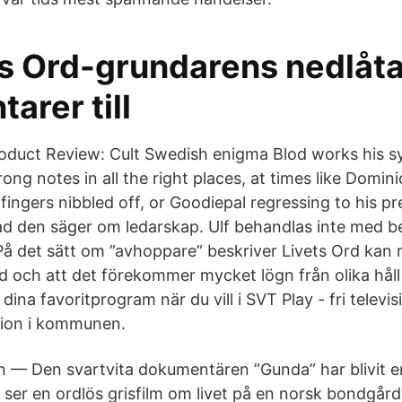
ts Ord-grundarens nedlåt
arer till
oduct Review: Cult Swedish enigma Blod works his s
rong notes in all the right places, at times like Domi
fingers nibbled off, or Goodiepal regressing to his p
ad den säger om ledarskap. Ulf behandlas inte med 
. På det sätt om ”avhoppare” beskriver Livets Ord kan
d och att det förekommer mycket lögn från olika håll 
ina favoritprogram när du vill i SVT Play - fri televis
ion i kommunen.
n — Den svartvita dokumentären ”Gunda” har blivit e
 ser en ordlös grisfilm om livet på en norsk bondgård