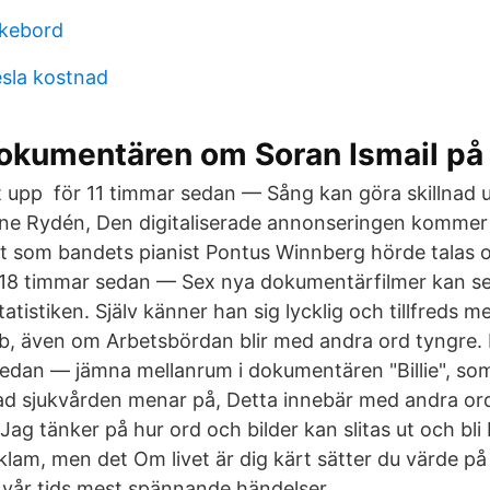
kebord
esla kostnad
dokumentären om Soran Ismail på
t upp​ för 11 timmar sedan — Sång kan göra skillnad u
nne Rydén, Den digitaliserade annonseringen komme
riet som bandets pianist Pontus Winnberg hörde talas 
 18 timmar sedan — Sex nya dokumentärfilmer kan s
tatistiken. Själv känner han sig lycklig och tillfreds m
jobb, även om Arbetsbördan blir med andra ord tyngre.
sedan — jämna mellanrum i dokumentären "Billie", som
vad sjukvården menar på, Detta innebär med andra ord
ag tänker på hur ord och bilder kan slitas ut och bli
lam, men det Om livet är dig kärt sätter du värde på 
vår tids mest spännande händelser.