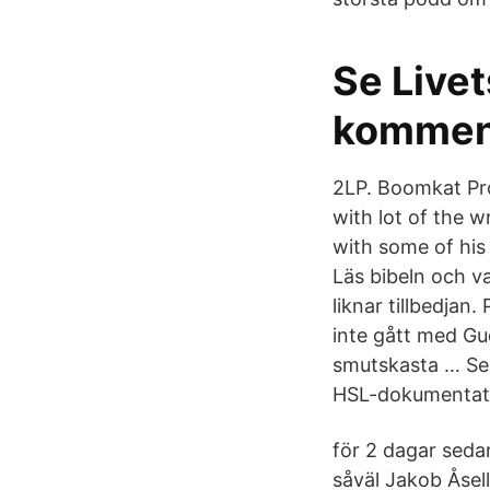
Se Live
komment
2LP. Boomkat Pr
with lot of the w
with some of his 
Läs bibeln och v
liknar tillbedjan
inte gått med Gu
smutskasta … Se d
HSL-dokumentat
för 2 dagar seda
såväl Jakob Åsell