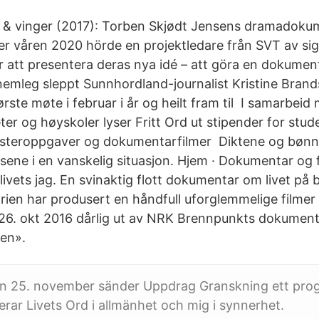
& vinger (2017): Torben Skjødt Jensens dramadok
r våren 2020 hörde en projektledare från SVT av sig 
r att presentera deras nya idé – att göra en dokume
emleg sleppt Sunnhordland-journalist Kristine Brand
 første møte i februar i år og heilt fram til I samarbei
ter og høyskoler lyser Fritt Ord ut stipender for stu
teroppgaver og dokumentarfilmer Diktene og bønnene
lsene i en vanskelig situasjon. Hjem · Dokumentar og 
ner livets jag. En svinaktig flott dokumentar om livet p
orien har produsert en håndfull uforglemmelige filmer
. okt 2016 dårlig ut av NRK Brennpunkts dokument
en».
n 25. november sänder Uppdrag Granskning ett pr
kerar Livets Ord i allmänhet och mig i synnerhet.