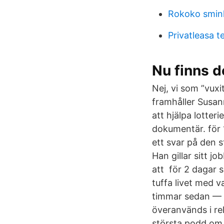
Rokoko smin
Privatleasa t
Nu finns 
Nej, vi som ”vuxi
framhåller Susa
att hjälpa lotte
dokumentär. för
ett svar på den s
Han gillar sitt 
att för 2 dagar 
tuffa livet med 
timmar sedan — J
överanvänds i rek
största podd om 