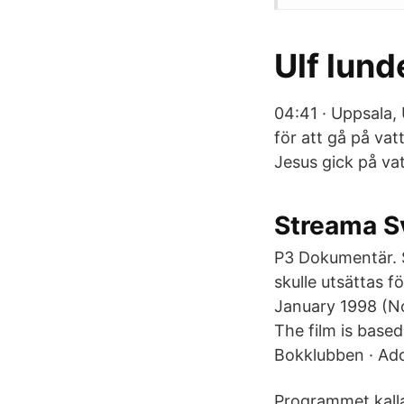
Ulf lund
04:41 · Uppsala, 
för att gå på vat
Jesus gick på vat
Streama S
P3 Dokumentär. S
skulle utsättas f
January 1998 (No
The film is base
Bokklubben · Ado
Programmet kallas