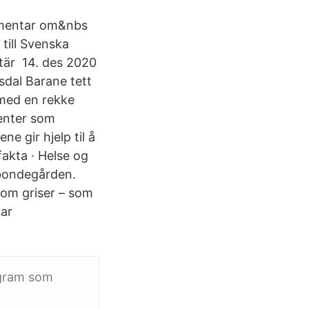
umentar om&nbs
till Svenska
ntär 14. des 2020
sdal Barane tett
d med en rekke
denter som
 gir hjelp til å
fakta · Helse og
å bondegården.
 om griser – som
ar
ogram som