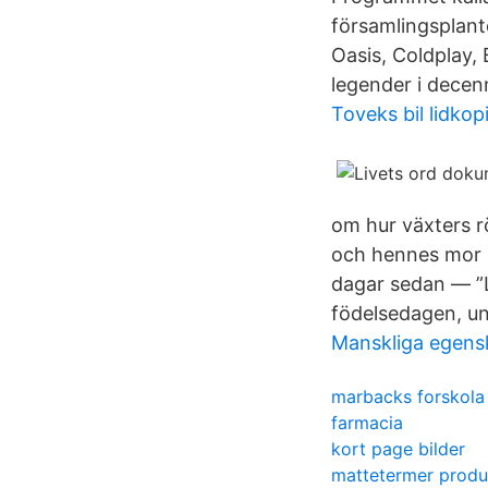
församlingsplant
Oasis, Coldplay,
legender i decenn
Toveks bil lidkop
om hur växters r
och hennes mor h
dagar sedan — ”Li
födelsedagen, u
Manskliga egens
marbacks forskola
farmacia
kort page bilder
mattetermer produ