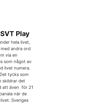
 SVT Play
nder hela livet,
r med andra ord
om via en
es som något av
ed livet numera.
 Det tycks som
 skildrar det
 att även för 21
 banala när de
livet. Sveriges