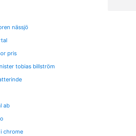
oren nässjö
tal
or pris
ister tobias billström
atterinde
l ab
oo
 i chrome