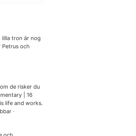
lilla tron är nog
r Petrus och
 om de risker du
umentary | 16
s life and works.
bbar ·
te och