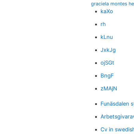
graciela montes he
kaXo
rh
kLnu
JxkJg
ojSGt
BngF
zMAjN
Funäsdalen s
Arbetsgivara
Cv in swedis