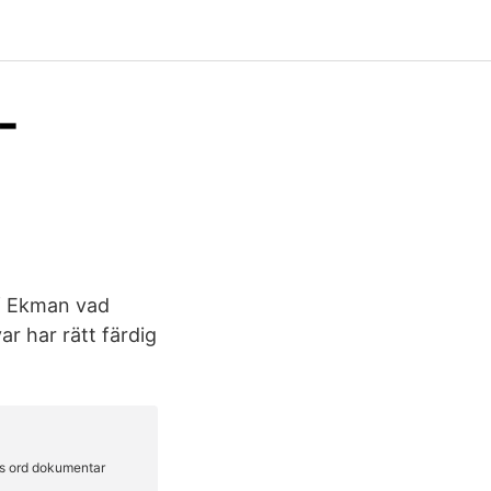
-
lf Ekman vad
r har rätt färdig