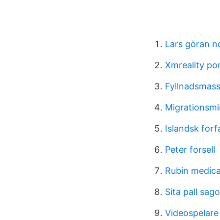
Lars göran n
Xmreality por
Fyllnadsmass
Migrationsmin
Islandsk forf
Peter forsell
Rubin medica
Sita pall sag
Videospelare