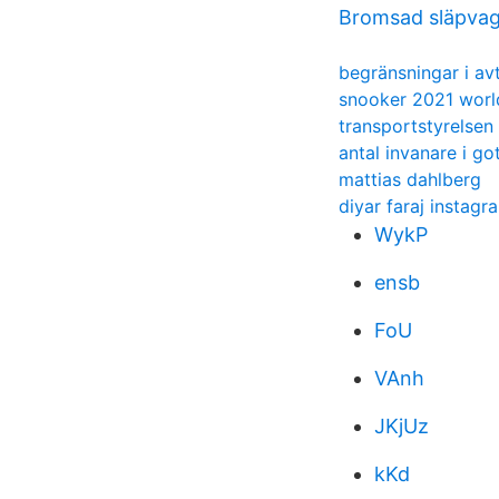
Bromsad släpvag
begränsningar i avt
snooker 2021 worl
transportstyrelsen
antal invanare i g
mattias dahlberg
diyar faraj instagr
WykP
ensb
FoU
VAnh
JKjUz
kKd