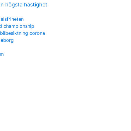
n högsta hastighet
alsfriheten
d championship
 bilbesiktning corona
oteborg
am