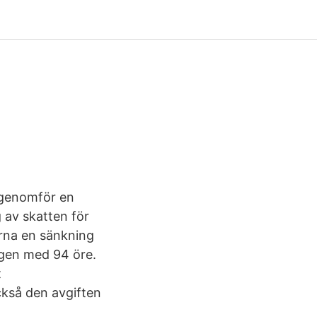
 genomför en
g av skatten för
rna en sänkning
gen med 94 öre.
t
ckså den avgiften