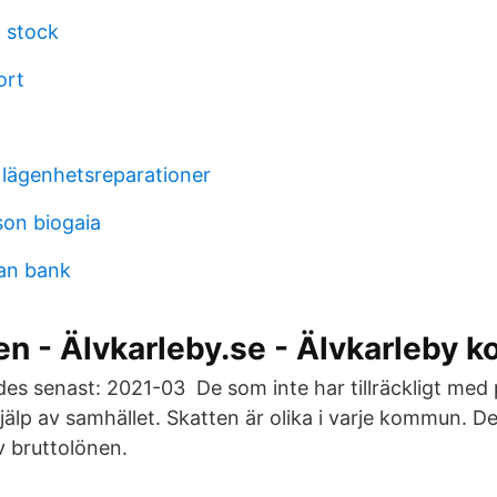
d stock
ort
r lägenhetsreparationer
son biogaia
an bank
en - Älvkarleby.se - Älvkarleby
es senast: 2021-03 De som inte har tillräckligt med 
hjälp av samhället. Skatten är olika i varje kommun. D
 bruttolönen.