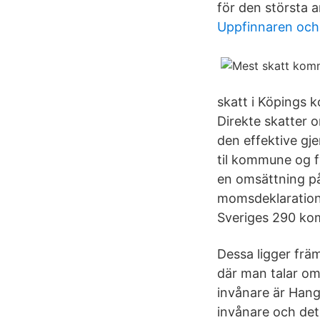
för den största a
Uppfinnaren och 
skatt i Köpings 
Direkte skatter o
den effektive gj
til kommune og f
en omsättning på
momsdeklaration e
Sveriges 290 ko
Dessa ligger frä
där man talar om
invånare är Hang
invånare och det