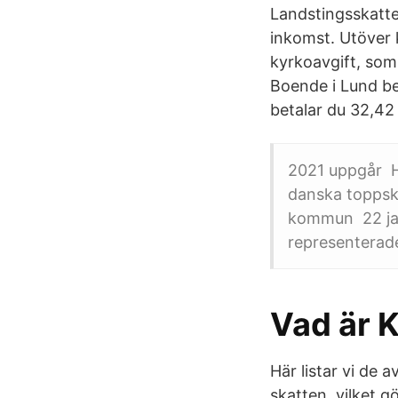
Landstingsskatten
inkomst. Utöver
kyrkoavgift, som 
Boende i Lund be
betalar du 32,42
2021 uppgår Hä
danska toppska
kommun 22 jan
representerade 
Vad är 
Här listar vi de
skatten, vilket g