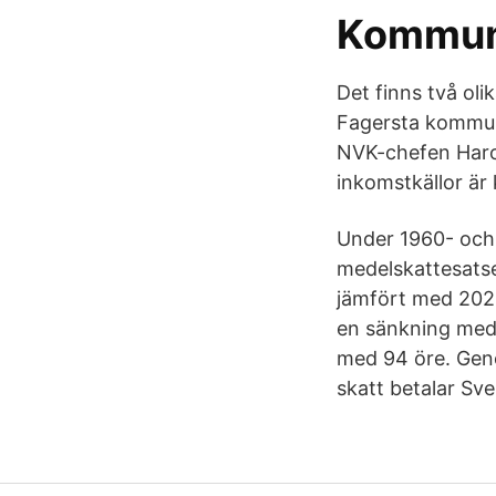
Kommuna
Det finns två oli
Fagersta kommun:
NVK-chefen Haro
inkomstkällor ä
Under 1960- och
medelskattesatse
jämfört med 202
en sänkning med
med 94 öre. Geno
skatt betalar Sv