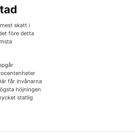
tad
 mest skatt i
et före detta
ämsta
ppgår
procentenheter
är får invånarna
ögsta höjningen
ycket statlig