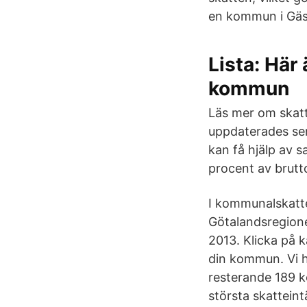
en kommun i Gäst
Lista: Här
kommun
Läs mer om skatt
uppdaterades sen
kan få hjälp av 
procent av brutt
I kommunalskatte
Götalandsregione
2013. Klicka på 
din kommun. Vi h
resterande 189 k
största skattein