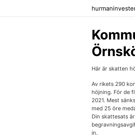
hurmaninveste
Kommu
Örnsk
Här är skatten h
Av rikets 290 k
höjning. För de f
2021. Mest sänks
med 25 öre meda
Din skattesats ä
begravningsavgif
in.