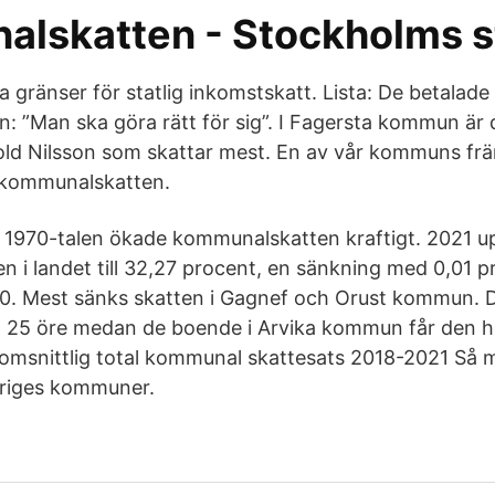
lskatten - Stockholms s
ka gränser för statlig inkomstskatt. Lista: De betalade
 ”Man ska göra rätt för sig”. I Fagersta kommun är d
ld Nilsson som skattar mest. En av vår kommuns fr
r kommunalskatten.
 1970-talen ökade kommunalskatten kraftigt. 2021 u
n i landet till 32,27 procent, en sänkning med 0,01 
0. Mest sänks skatten i Gagnef och Orust kommun. D
 25 öre medan de boende i Arvika kommun får den h
msnittlig total kommunal skattesats 2018-2021 Så m
eriges kommuner.