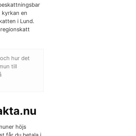
 beskattningsbar
 kyrkan en
katten i Lund.
 regionskatt
 och hur det
un till
å
akta.nu
mmuner höjs
t får du betala i