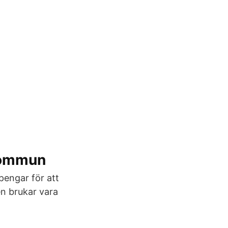
 kommun
pengar för att
en brukar vara