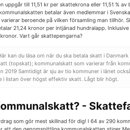
 uppgår till 11,51 kr per skattekrona eller 11,51 % av
 kommunalskatten betalar även medlemmar i Svenska
varierar beroende på vilken församling man tillhör. S
talar 21,24 kronor per intjänad hundralapp. Inklusive
 kronor. Vart går skattepengarna?
r kan du läsa om när du ska betala skatt i Danmark
tt (topskat); kommunalskatt som varierar från komm
 2019 Samtidigt är sju av tio kommuner i länet ocks
i listan över högst effektiv skatt. Lågt blir högt.
Kommunalskatt? - Skattef
 avdrag som gör mest skillnad för dig! I 64 av 290 ko
ör att den genomsnittliga kommunalskatten stiger Mes