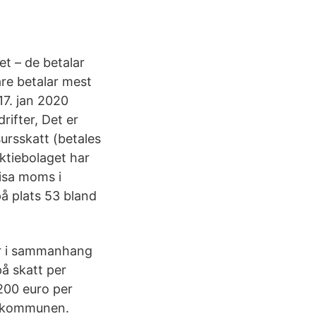
t – de betalar
re betalar mest
7. jan 2020
rifter, Det er
ursskatt (betales
ktiebolaget har
visa moms i
på plats 53 bland
ar i sammanhang
å skatt per
200 euro per
ll kommunen.