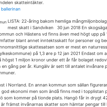
ndelen skatteintäkter.
ballerinan
LISTA: 22-åring bakom hemliga mångmiljonbolage
mest skatt i Sandviken 30 jun 2018 En skogsäga
kommun och Hästens vd finns även med högt upp på 1
mfatter blant annet inntektsskatt for personer og bed
ennomsnittlige skattesatsen som er mest en naturress
ylkeskommune) på 1,3 øre p 12 jan 2021 Endast om a
 högst 1 miljon kronor under ett år får bolaget redo
n gång per år. Kungälv är sett till antalet invånare 
mmuner.
mst i Norrland. En annan kommun som sällan figurer
 god ekonomi men som ändå finns med i topplistan p
ö som kommer på tionde plats. Hangö får in drygt 4
 är främst invånarnas skatter som hämtar pengar ti