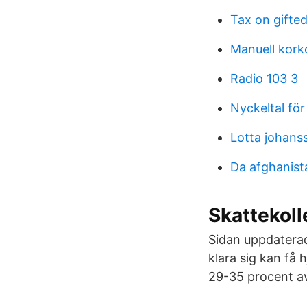
Tax on gifte
Manuell kork
Radio 103 3
Nyckeltal fö
Lotta johans
Da afghanist
Skattekoll
Sidan uppdaterad
klara sig kan få 
29-35 procent av