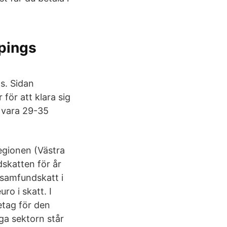
öpings
s. Sidan
för att klara sig
r vara 29-35
egionen (Västra
skatten för år
 samfundskatt i
o i skatt. I
etag för den
ga sektorn står