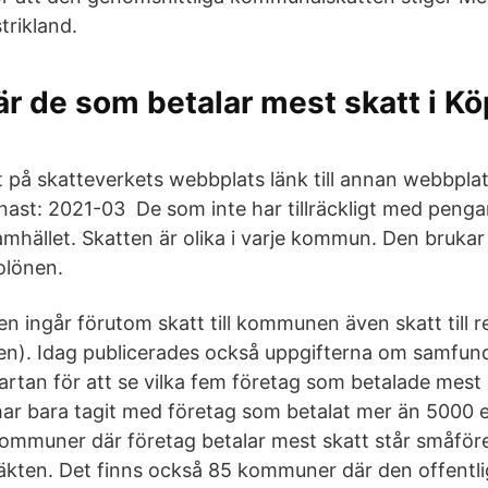
rikland.
 är de som betalar mest skatt i K
 på skatteverkets webbplats länk till annan webbplat
ast: 2021-03 De som inte har tillräckligt med pengar 
samhället. Skatten är olika i varje kommun. Den bruka
olönen.
n ingår förutom skatt till kommunen även skatt till r
n). Idag publicerades också uppgifterna om samfund
kartan för att se vilka fem företag som betalade mest
ar bara tagit med företag som betalat mer än 5000 eur
ommuner där företag betalar mest skatt står småför
täkten. Det finns också 85 kommuner där den offentli