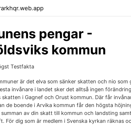
rarkhqr.web.app
nens pengar -
öldsviks kommun
ögst Testfakta
ommuner är det elva som sänker skatten och nio som
lesta invånare i landet sker det alltså ingen förändrin
 skatten i Gagnef och Orust kommun. Där får invåna
n de boende i Arvika kommun får den högsta höjnin
r summan av din skatt till kommun och landsting sam
t. För dig som är medlem i Svenska kyrkan räknas o