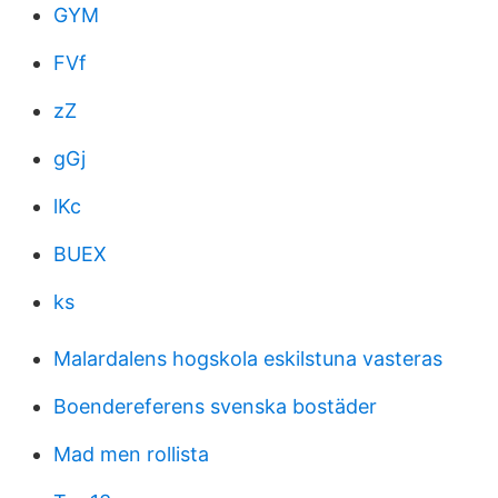
GYM
FVf
zZ
gGj
lKc
BUEX
ks
Malardalens hogskola eskilstuna vasteras
Boendereferens svenska bostäder
Mad men rollista