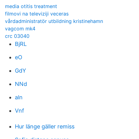
media otitis treatment
filmovi na televiziji veceras
vårdadministratör utbildning kristinehamn
vagcom mk4
crc 03040
BjRL
eO
GdY
NNd
aln
Vnf
Hur länge gäller remiss