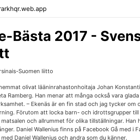
rarkhqr.web.app
e-Bästa 2017 - Sven
tt
rsinais-Suomen liitto
hemmat olivat lääninrahastonhoitaja Johan Konstanti
ta Ramberg. Han menar att många också vara glada ö
rksamhet. – Ekenäs är en fin stad och jag tycker om 
yrning. Förutom att locka barn- och idrottsgrupper till 
 matsalen och allrummet för olika tillställningar. Han 
gånger. Daniel Wallenius finns på Facebook Gå med i F
 med Daniel Wallenius och andra som du känner.