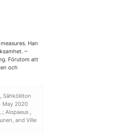
g measures. Han
rksamhet. –
ing. Förutom att
alen och
, Sähköliiton
14 May 2020
.; Alopaeus ,
unen, and Ville