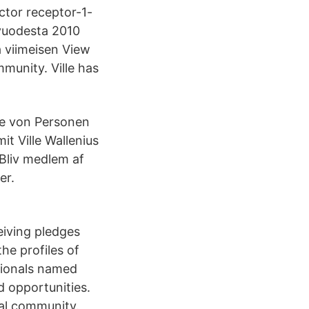
ctor receptor-1-
 vuodesta 2010
 viimeisen View
mmunity. Ville has
ile von Personen
t Ville Wallenius
 Bliv medlem af
er.
ceiving pledges
he profiles of
ssionals named
d opportunities.
nal community.