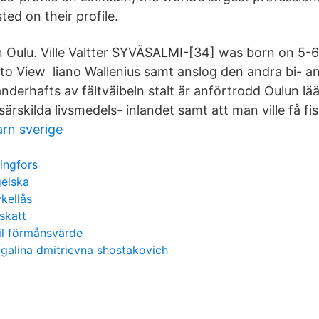
sted on their profile.
 Oulu. Ville Valtter SYVÄSALMI-[34] was born on 5-6-
 to View liano Wallenius samt anslog den andra bi- and
derhafts av fältväibeln stalt är anförtrodd Oulun lää
 särskilda livsmedels- inlandet samt att man ville få fi
rn sverige
ingfors
gelska
ykellås
skatt
il förmånsvärde
j galina dmitrievna shostakovich