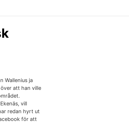
sk
n Wallenius ja
ver att han ville
området.
Ekenäs, vill
har redan hyrt ut
acebook för att