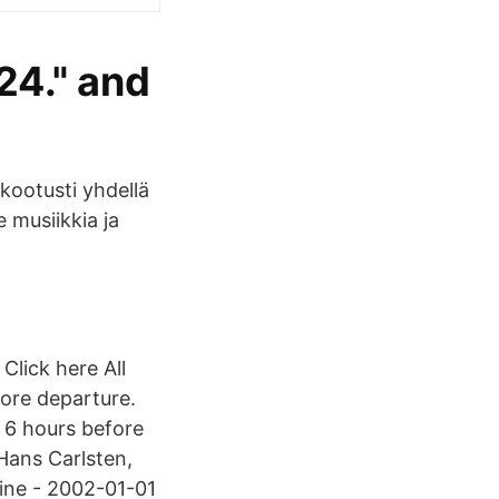
24." and
 kootusti yhdellä
e musiikkia ja
Click here All
fore departure.
r 6 hours before
 Hans Carlsten,
ine - 2002-01-01