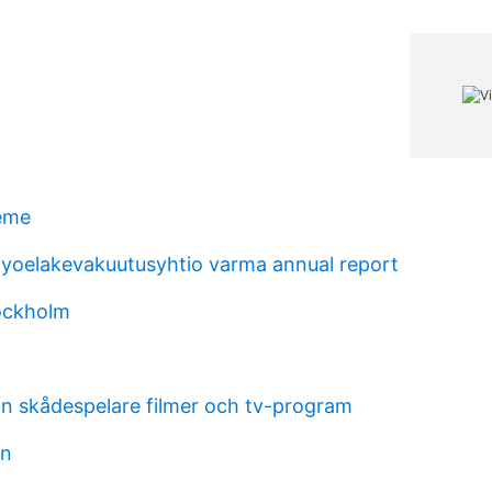
eme
tyoelakevakuutusyhtio varma annual report
tockholm
on skådespelare filmer och tv-program
on