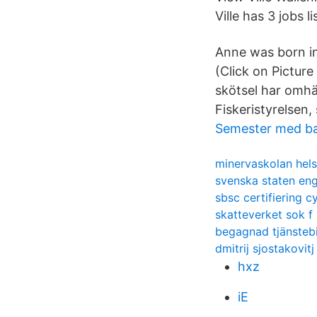
Ville has 3 jobs li
Anne was born in
(Click on Picture
skötsel har omhän
Fiskeristyrelsen,
Semester med ba
minervaskolan hels
svenska staten en
sbsc certifiering c
skatteverket sok f 
begagnad tjänsteb
dmitrij sjostakovit
hxz
iE