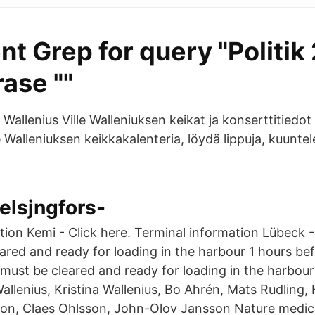
 Grep for query "Politik 
ase ""
e Wallenius Ville Walleniuksen keikat ja konserttitiedot
le Walleniuksen keikkakalenteria, löydä lippuja, kuuntel
Helsjngfors-
ion Kemi - Click here. Terminal information Lübeck - 
eared and ready for loading in the harbour 1 hours be
 must be cleared and ready for loading in the harbou
Wallenius, Kristina Wallenius, Bo Ahrén, Mats Rudling,
son, Claes Ohlsson, John-Olov Jansson Nature medic