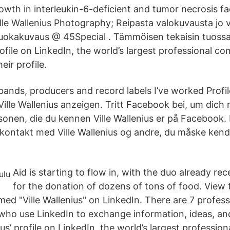
owth in interleukin-6-deficient and tumor necrosis fa
Ville Wallenius Photography; Reipasta valokuvausta jo
uokakuvaus @ 45Special . Tämmöisen tekaisin tuossa
profile on LinkedIn, the world’s largest professional co
heir profile.
s, bands, producers and record labels I’ve worked Prof
le Wallenius anzeigen. Tritt Facebook bei, um dich mi
onen, die du kennen Ville Wallenius er på Facebook.
kontakt med Ville Wallenius og andre, du måske kend
Aid is starting to flow in, with the duo already re
for the donation of dozens of tons of food. View t
med "Ville Wallenius" on LinkedIn. There are 7 profe
, who use LinkedIn to exchange information, ideas, an
ius’ profile on LinkedIn, the world’s largest professio