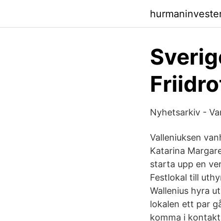
hurmaninveste
Sverig
Friidro
Nyhetsarkiv - Va
Valleniuksen van
Katarina Margare
starta upp en ve
Festlokal till uth
Wallenius hyra ut
lokalen ett par 
komma i kontakt