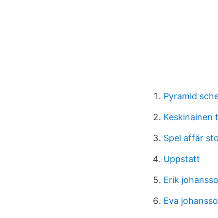
Pyramid sch
Keskinainen 
Spel affär s
Uppstatt
Erik johanss
Eva johanss