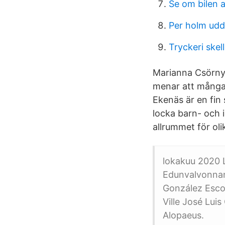
Se om bilen 
Per holm udd
Tryckeri skel
Marianna Csörnye
menar att många 
Ekenäs är en fin 
locka barn- och i
allrummet för olik
lokakuu 2020 Li
Edunvalvonnant
González Escob
Ville José Lui
Alopaeus.