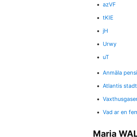
azVF
tKIE
jH
Urwy
uT
Anmäla pens
Atlantis stad
Vaxthusgase
Vad ar en fem
Maria WAL