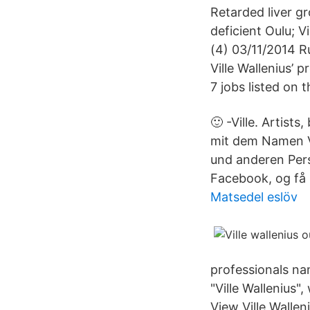
Retarded liver gr
deficient Oulu; 
(4) 03/11/2014 R
Ville Wallenius’ 
7 jobs listed on t
🙂 -Ville. Artist
mit dem Namen Vil
und anderen Pers
Facebook, og få 
Matsedel eslöv
professionals na
"Ville Wallenius"
View Ville Wallen