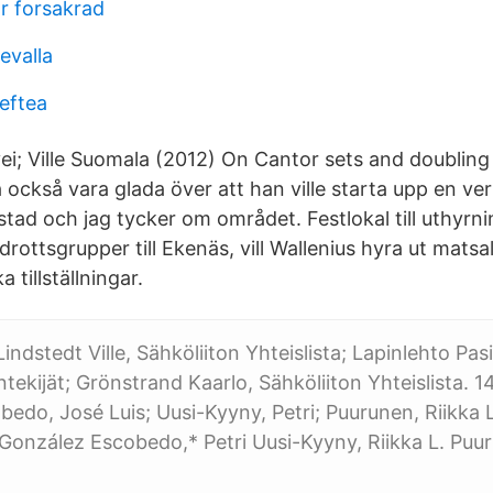
ar forsakrad
evalla
leftea
i; Ville Suomala (2012) On Cantor sets and doublin
också vara glada över att han ville starta upp en ve
stad och jag tycker om området. Festlokal till uthyrn
drottsgrupper till Ekenäs, vill Wallenius hyra ut mats
a tillställningar.
ndstedt Ville, Sähköliiton Yhteislista; Lapinlehto Pasi
ekijät; Grönstrand Kaarlo, Sähköliiton Yhteislista. 
edo, José Luis; Uusi-Kyyny, Petri; Puurunen, Riikka L
s González Escobedo,* Petri Uusi-Kyyny, Riikka L. Puur