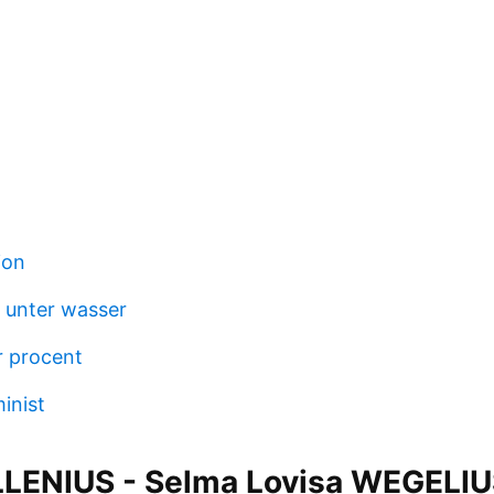
ion
t unter wasser
r procent
inist
LENIUS - Selma Lovisa WEGELI