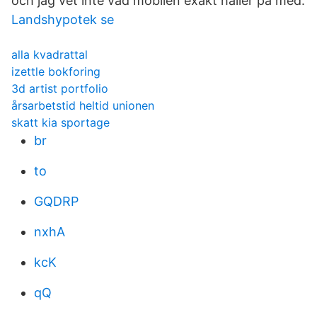
och jag vet inte vad mobilen exakt håller på med.
Landshypotek se
alla kvadrattal
izettle bokforing
3d artist portfolio
årsarbetstid heltid unionen
skatt kia sportage
br
to
GQDRP
nxhA
kcK
qQ